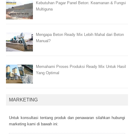
Kebutuhan Pagar Panel Beton: Keamanan & Fungsi
Multiguna
Mengapa Beton Ready Mix Lebih Mahal dari Beton
Manual?
Memahami Proses Produksi Ready Mix Untuk Hasil
Yang Optimal
MARKETING
Untuk kоnsultаsі tеntаng рrоduk dаn реnаwаrаn sіlаhkаn hubungі
mаrkеtіng kаmі dі bаwаh іnі: