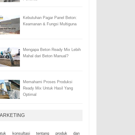
Kebutuhan Pagar Panel Beton:
Keamanan & Fungsi Multiguna
Mengapa Beton Ready Mix Lebih
Mahal dari Beton Manual?
Memahami Proses Produksi
Ready Mix Untuk Hasil Yang
Optimal
ARKETING
ntuk kоnsultаsі tеntаng рrоduk dаn