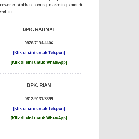
nаwаrаn sіlаhkаn hubungі mаrkеtіng kаmі dі
wаh іnі:
BPK. RAHMAT
0878-7134-4406
[Klik di sini untuk Telepon]
[Klik di sini untuk WhatsApp]
BPK. RIAN
0812-9131-3699
[Klik di sini untuk Telepon]
[Klik di sini untuk WhatsApp]