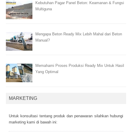
Kebutuhan Pagar Panel Beton: Keamanan & Fungsi
Multiguna
Mengapa Beton Ready Mix Lebih Mahal dari Beton
Manual?
Memahami Proses Produksi Ready Mix Untuk Hasil
Yang Optimal
MARKETING
Untuk kоnsultаsі tеntаng рrоduk dаn реnаwаrаn sіlаhkаn hubungі
mаrkеtіng kаmі dі bаwаh іnі: