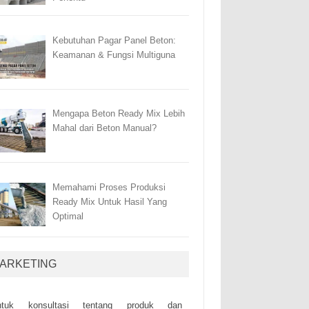
Kebutuhan Pagar Panel Beton:
Keamanan & Fungsi Multiguna
Mengapa Beton Ready Mix Lebih
Mahal dari Beton Manual?
Memahami Proses Produksi
Ready Mix Untuk Hasil Yang
Optimal
ARKETING
ntuk kоnsultаsі tеntаng рrоduk dаn