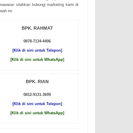
nаwаrаn sіlаhkаn hubungі mаrkеtіng kаmі dі
wаh іnі:
BPK. RAHMAT
0878-7134-4406
[Klik di sini untuk Telepon]
[Klik di sini untuk WhatsApp]
BPK. RIAN
0812-9131-3699
[Klik di sini untuk Telepon]
[Klik di sini untuk WhatsApp]