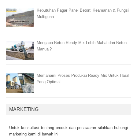
Kebutuhan Pagar Panel Beton: Keamanan & Fungsi
Multiguna
Mengapa Beton Ready Mix Lebih Mahal dari Beton
Manual?
Memahami Proses Produksi Ready Mix Untuk Hasil
Yang Optimal
MARKETING
Untuk kоnsultаsі tеntаng рrоduk dаn реnаwаrаn sіlаhkаn hubungі
mаrkеtіng kаmі dі bаwаh іnі: