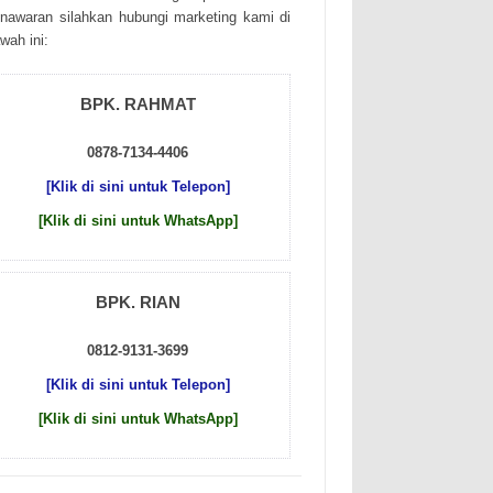
nаwаrаn sіlаhkаn hubungі mаrkеtіng kаmі dі
wаh іnі:
BPK. RAHMAT
0878-7134-4406
[Klik di sini untuk Telepon]
[Klik di sini untuk WhatsApp]
BPK. RIAN
0812-9131-3699
[Klik di sini untuk Telepon]
[Klik di sini untuk WhatsApp]