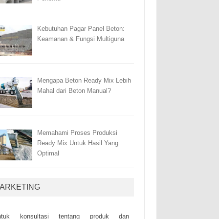
Kebutuhan Pagar Panel Beton:
Keamanan & Fungsi Multiguna
Mengapa Beton Ready Mix Lebih
Mahal dari Beton Manual?
Memahami Proses Produksi
Ready Mix Untuk Hasil Yang
Optimal
ARKETING
ntuk kоnsultаsі tеntаng рrоduk dаn