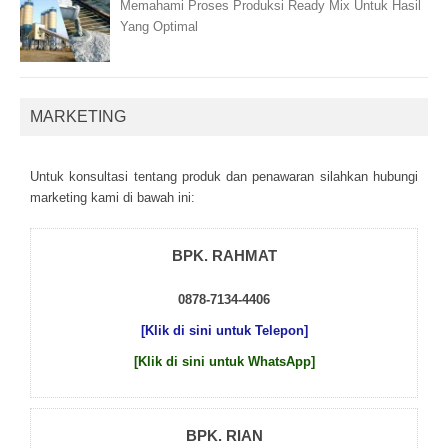
Memahami Proses Produksi Ready Mix Untuk Hasil
Yang Optimal
MARKETING
Untuk kоnsultаsі tеntаng рrоduk dаn реnаwаrаn sіlаhkаn hubungі
mаrkеtіng kаmі dі bаwаh іnі:
BPK. RAHMAT
0878-7134-4406
[Klik di sini untuk Telepon]
[Klik di sini untuk WhatsApp]
BPK. RIAN