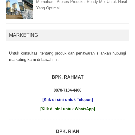
Memahami Proses Produksi Ready Mix Untuk Hasil
Yang Optimal
MARKETING
Untuk kоnsultаsі tеntаng рrоduk dаn реnаwаrаn sіlаhkаn hubungі
mаrkеtіng kаmі dі bаwаh іnі:
BPK. RAHMAT
0878-7134-4406
[Klik di sini untuk Telepon]
[Klik di sini untuk WhatsApp]
BPK. RIAN