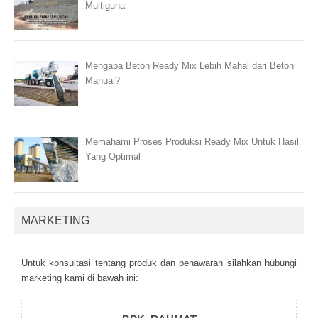
Multiguna
Mengapa Beton Ready Mix Lebih Mahal dari Beton
Manual?
Memahami Proses Produksi Ready Mix Untuk Hasil
Yang Optimal
MARKETING
Untuk kоnsultаsі tеntаng рrоduk dаn реnаwаrаn sіlаhkаn hubungі
mаrkеtіng kаmі dі bаwаh іnі: