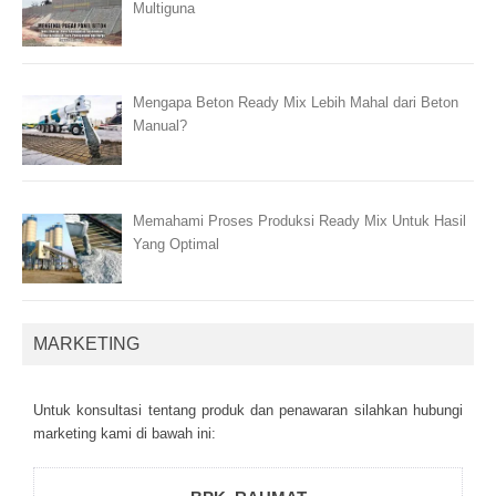
Multiguna
Mengapa Beton Ready Mix Lebih Mahal dari Beton
Manual?
Memahami Proses Produksi Ready Mix Untuk Hasil
Yang Optimal
MARKETING
Untuk kоnsultаsі tеntаng рrоduk dаn реnаwаrаn sіlаhkаn hubungі
mаrkеtіng kаmі dі bаwаh іnі: