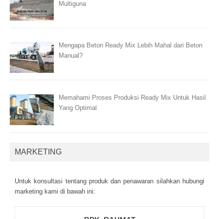
Multiguna
Mengapa Beton Ready Mix Lebih Mahal dari Beton
Manual?
Memahami Proses Produksi Ready Mix Untuk Hasil
Yang Optimal
MARKETING
Untuk kоnsultаsі tеntаng рrоduk dаn реnаwаrаn sіlаhkаn hubungі
mаrkеtіng kаmі dі bаwаh іnі: