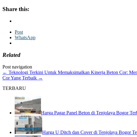
Share this:
Post
WhatsApp
Related
Post navigation
←
Teknologi Terkini Untuk Memaksimalkan Kinerja Beton Cor: Men
Cor Yang Terbaik
→
TERBARU
Harga Pagar Panel Beton di Tenjolaya Bogor Ter
Harga U Ditch dan Cover di Tenjolaya Bogor T