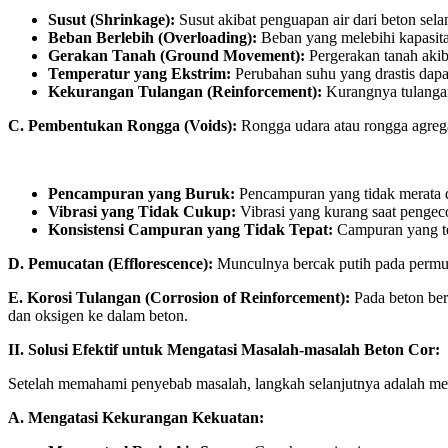
Susut (Shrinkage):
Susut akibat penguapan air dari beton sel
Beban Berlebih (Overloading):
Beban yang melebihi kapasita
Gerakan Tanah (Ground Movement):
Pergerakan tanah akib
Temperatur yang Ekstrim:
Perubahan suhu yang drastis dap
Kekurangan Tulangan (Reinforcement):
Kurangnya tulangan
C. Pembentukan Rongga (Voids):
Rongga udara atau rongga agrega
Pencampuran yang Buruk:
Pencampuran yang tidak merata da
Vibrasi yang Tidak Cukup:
Vibrasi yang kurang saat pengec
Konsistensi Campuran yang Tidak Tepat:
Campuran yang ter
D. Pemucatan (Efflorescence):
Munculnya bercak putih pada permuka
E. Korosi Tulangan (Corrosion of Reinforcement):
Pada beton ber
dan oksigen ke dalam beton.
II. Solusi Efektif untuk Mengatasi Masalah-masalah Beton Cor:
Setelah memahami penyebab masalah, langkah selanjutnya adalah mener
A. Mengatasi Kekurangan Kekuatan: