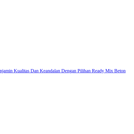
jamin Kualitas Dan Keandalan Dengan Pilihan Ready Mix Beton