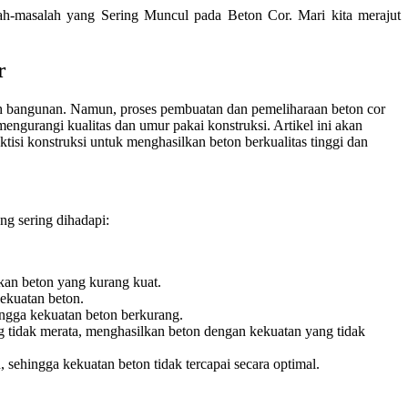
lah-masalah yang Sering Muncul pada Beton Cor. Mari kita merajut
r
ah bangunan. Namun, proses pembuatan dan pemeliharaan beton cor
engurangi kualitas dan umur pakai konstruksi. Artikel ini akan
si konstruksi untuk menghasilkan beton berkualitas tinggi dan
g sering dihadapi:
kan beton yang kurang kuat.
ekuatan beton.
ingga kekuatan beton berkurang.
 tidak merata, menghasilkan beton dengan kekuatan yang tidak
ehingga kekuatan beton tidak tercapai secara optimal.