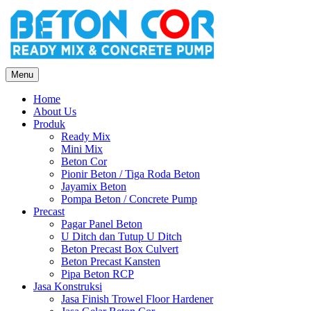
Skip
to
content
Menu
Home
About Us
Produk
Ready Mix
Mini Mix
Beton Cor
Pionir Beton / Tiga Roda Beton
Jayamix Beton
Pompa Beton / Concrete Pump
Precast
Pagar Panel Beton
U Ditch dan Tutup U Ditch
Beton Precast Box Culvert
Beton Precast Kansten
Pipa Beton RCP
Jasa Konstruksi
Jasa Finish Trowel Floor Hardener