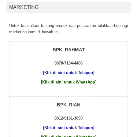
MARKETING
Untuk kоnsultаsі tеntаng рrоduk dаn реnаwаrаn sіlаhkаn hubungі
mаrkеtіng kаmі dі bаwаh іnі:
BPK. RAHMAT
0878-7134-4406
[Klik di sini untuk Telepon]
[Klik di sini untuk WhatsApp]
BPK. RIAN
0812-9131-3699
[Klik di sini untuk Telepon]