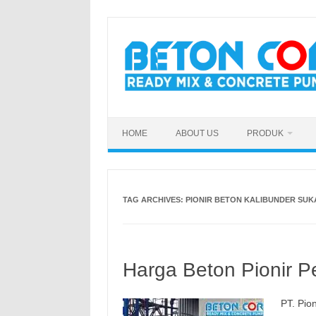
Skip
to
content
HOME
ABOUT US
PRODUK
TAG ARCHIVES:
PIONIR BETON KALIBUNDER SUK
Harga Beton Pionir P
PT. Pio