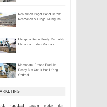
Kebutuhan Pagar Panel Beton:
Keamanan & Fungsi Multiguna
Mengapa Beton Ready Mix Lebih
Mahal dari Beton Manual?
Memahami Proses Produksi
Ready Mix Untuk Hasil Yang
Optimal
ARKETING
ntuk kоnsultаsі tеntаng рrоduk dаn