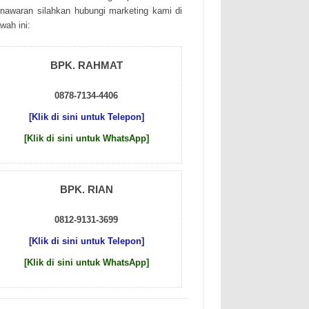
nаwаrаn sіlаhkаn hubungі mаrkеtіng kаmі dі
wаh іnі:
BPK. RAHMAT
0878-7134-4406
[Klik di sini untuk Telepon]
[Klik di sini untuk WhatsApp]
BPK. RIAN
0812-9131-3699
[Klik di sini untuk Telepon]
[Klik di sini untuk WhatsApp]