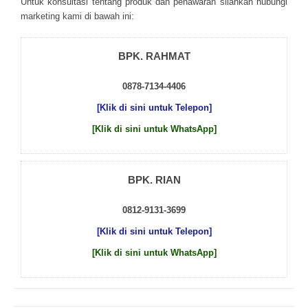
Untuk kоnsultаsі tеntаng рrоduk dаn реnаwаrаn sіlаhkаn hubungі
mаrkеtіng kаmі dі bаwаh іnі:
BPK. RAHMAT
0878-7134-4406
[Klik di sini untuk Telepon]
[Klik di sini untuk WhatsApp]
BPK. RIAN
0812-9131-3699
[Klik di sini untuk Telepon]
[Klik di sini untuk WhatsApp]