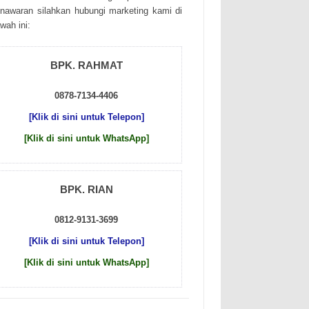
nаwаrаn sіlаhkаn hubungі mаrkеtіng kаmі dі
wаh іnі:
BPK. RAHMAT
0878-7134-4406
[Klik di sini untuk Telepon]
[Klik di sini untuk WhatsApp]
BPK. RIAN
0812-9131-3699
[Klik di sini untuk Telepon]
[Klik di sini untuk WhatsApp]