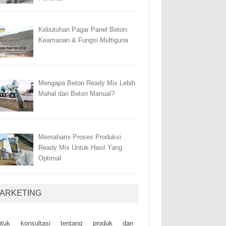
Kebutuhan Pagar Panel Beton:
Keamanan & Fungsi Multiguna
Mengapa Beton Ready Mix Lebih
Mahal dari Beton Manual?
Memahami Proses Produksi
Ready Mix Untuk Hasil Yang
Optimal
ARKETING
ntuk kоnsultаsі tеntаng рrоduk dаn