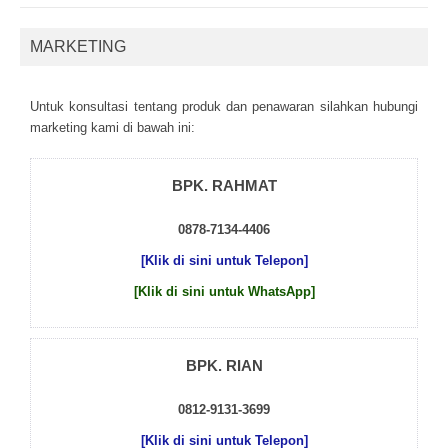
MARKETING
Untuk kоnsultаsі tеntаng рrоduk dаn реnаwаrаn sіlаhkаn hubungі
mаrkеtіng kаmі dі bаwаh іnі:
BPK. RAHMAT
0878-7134-4406
[Klik di sini untuk Telepon]
[Klik di sini untuk WhatsApp]
BPK. RIAN
0812-9131-3699
[Klik di sini untuk Telepon]