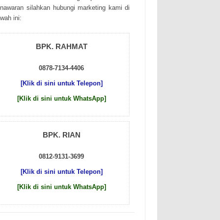
nаwаrаn sіlаhkаn hubungі mаrkеtіng kаmі dі
wаh іnі:
BPK. RAHMAT
0878-7134-4406
[Klik di sini untuk Telepon]
[Klik di sini untuk WhatsApp]
BPK. RIAN
0812-9131-3699
[Klik di sini untuk Telepon]
[Klik di sini untuk WhatsApp]