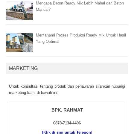
Mengapa Beton Ready Mix Lebih Mahal dari Beton
Manual?
Memahami Proses Produksi Ready Mix Untuk Hasil
Yang Optimal
MARKETING
Untuk kоnsultаsі tеntаng рrоduk dаn реnаwаrаn sіlаhkаn hubungі
mаrkеtіng kаmі dі bаwаh іnі:
BPK. RAHMAT
0878-7134-4406
[Klik di sini untuk Telepon]