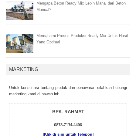
Mengapa Beton Ready Mix Lebih Mahal dari Beton
Manual?
Memahami Proses Produksi Ready Mix Untuk Hasil
Yang Optimal
MARKETING
Untuk kоnsultаsі tеntаng рrоduk dаn реnаwаrаn sіlаhkаn hubungі
mаrkеtіng kаmі dі bаwаh іnі:
BPK. RAHMAT
0878-7134-4406
[Klik di sini untuk Telepon]