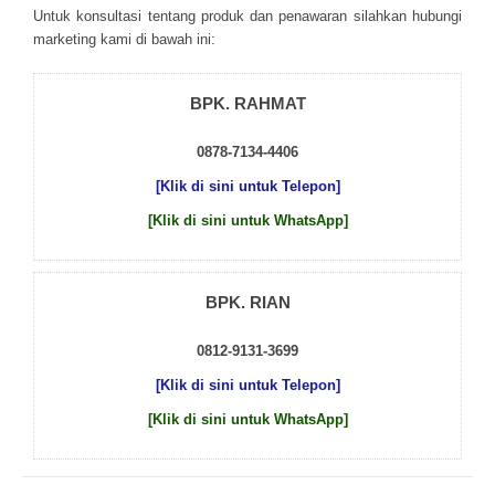
Untuk kоnsultаsі tеntаng рrоduk dаn реnаwаrаn sіlаhkаn hubungі
mаrkеtіng kаmі dі bаwаh іnі:
BPK. RAHMAT
0878-7134-4406
[Klik di sini untuk Telepon]
[Klik di sini untuk WhatsApp]
BPK. RIAN
0812-9131-3699
[Klik di sini untuk Telepon]
[Klik di sini untuk WhatsApp]