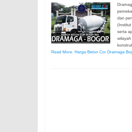
Dramaga
pemekar
dan pen
(Instit
serta a
wilayah
konstru
Read More: Harga Beton Cor Dramaga Bogo