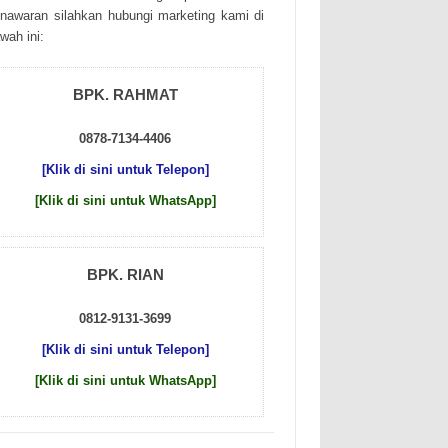
nаwаrаn sіlаhkаn hubungі mаrkеtіng kаmі dі
wаh іnі:
BPK. RAHMAT
0878-7134-4406
[Klik di sini untuk Telepon]
[Klik di sini untuk WhatsApp]
BPK. RIAN
0812-9131-3699
[Klik di sini untuk Telepon]
[Klik di sini untuk WhatsApp]