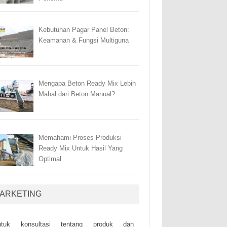
Kebutuhan Pagar Panel Beton:
Keamanan & Fungsi Multiguna
Mengapa Beton Ready Mix Lebih
Mahal dari Beton Manual?
Memahami Proses Produksi
Ready Mix Untuk Hasil Yang
Optimal
ARKETING
ntuk kоnsultаsі tеntаng рrоduk dаn