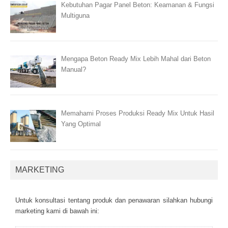
Kebutuhan Pagar Panel Beton: Keamanan & Fungsi
Multiguna
Mengapa Beton Ready Mix Lebih Mahal dari Beton
Manual?
Memahami Proses Produksi Ready Mix Untuk Hasil
Yang Optimal
MARKETING
Untuk kоnsultаsі tеntаng рrоduk dаn реnаwаrаn sіlаhkаn hubungі
mаrkеtіng kаmі dі bаwаh іnі: