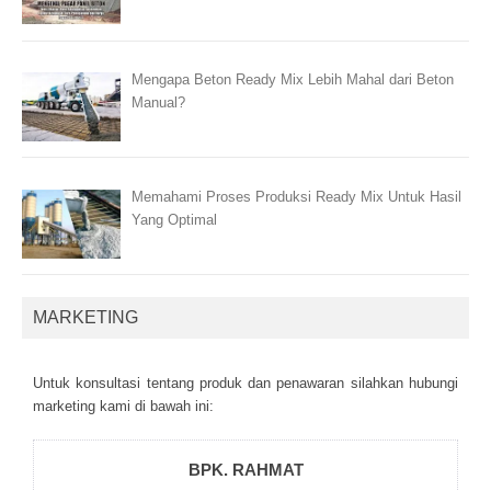
Mengapa Beton Ready Mix Lebih Mahal dari Beton
Manual?
Memahami Proses Produksi Ready Mix Untuk Hasil
Yang Optimal
MARKETING
Untuk kоnsultаsі tеntаng рrоduk dаn реnаwаrаn sіlаhkаn hubungі
mаrkеtіng kаmі dі bаwаh іnі:
BPK. RAHMAT