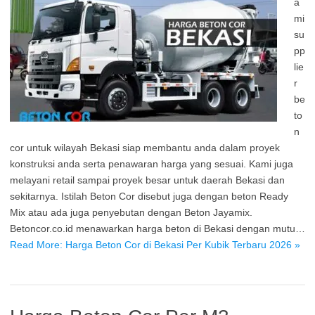
a
mi
su
pp
lie
r
be
to
n
cor untuk wilayah Bekasi siap membantu anda dalam proyek
konstruksi anda serta penawaran harga yang sesuai. Kami juga
melayani retail sampai proyek besar untuk daerah Bekasi dan
sekitarnya. Istilah Beton Cor disebut juga dengan beton Ready
Mix atau ada juga penyebutan dengan Beton Jayamix.
Betoncor.co.id menawarkan harga beton di Bekasi dengan mutu…
Read More: Harga Beton Cor di Bekasi Per Kubik Terbaru 2026 »