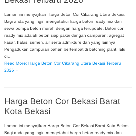
Laman ini menyajikan Harga Beton Cor Cikarang Utara Bekasi.
Bagi anda yang ingin mengetahui harga beton ready mix dan
sewa pompa beton murah dengan harga terupdate. Beton cor
ready mix adalah beton siap pakai dengan campuran; agregat
kasar, halus, semen, air serta admixture dan yang lainnya.
Pengadukan campuran bahan bertempat di batching plant, lalu
di…
Read More: Harga Beton Cor Cikarang Utara Bekasi Terbaru
2026 »
Harga Beton Cor Bekasi Barat
Kota Bekasi
Laman ini menyajikan Harga Beton Cor Bekasi Barat Kota Bekasi.
Bagi anda yang ingin mengetahui harga beton ready mix dan