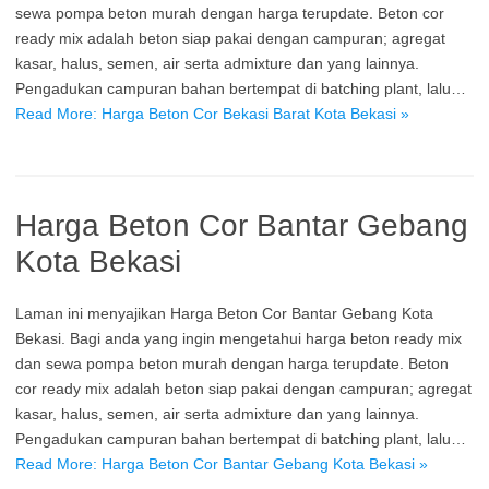
sewa pompa beton murah dengan harga terupdate. Beton cor
ready mix adalah beton siap pakai dengan campuran; agregat
kasar, halus, semen, air serta admixture dan yang lainnya.
Pengadukan campuran bahan bertempat di batching plant, lalu…
Read More: Harga Beton Cor Bekasi Barat Kota Bekasi »
Harga Beton Cor Bantar Gebang
Kota Bekasi
Laman ini menyajikan Harga Beton Cor Bantar Gebang Kota
Bekasi. Bagi anda yang ingin mengetahui harga beton ready mix
dan sewa pompa beton murah dengan harga terupdate. Beton
cor ready mix adalah beton siap pakai dengan campuran; agregat
kasar, halus, semen, air serta admixture dan yang lainnya.
Pengadukan campuran bahan bertempat di batching plant, lalu…
Read More: Harga Beton Cor Bantar Gebang Kota Bekasi »