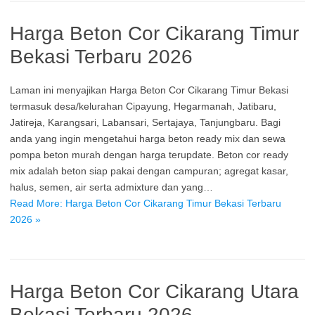
Harga Beton Cor Cikarang Timur
Bekasi Terbaru 2026
Laman ini menyajikan Harga Beton Cor Cikarang Timur Bekasi
termasuk desa/kelurahan Cipayung, Hegarmanah, Jatibaru,
Jatireja, Karangsari, Labansari, Sertajaya, Tanjungbaru. Bagi
anda yang ingin mengetahui harga beton ready mix dan sewa
pompa beton murah dengan harga terupdate. Beton cor ready
mix adalah beton siap pakai dengan campuran; agregat kasar,
halus, semen, air serta admixture dan yang…
Read More: Harga Beton Cor Cikarang Timur Bekasi Terbaru
2026 »
Harga Beton Cor Cikarang Utara
Bekasi Terbaru 2026