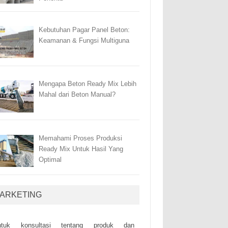
Kebutuhan Pagar Panel Beton:
Keamanan & Fungsi Multiguna
Mengapa Beton Ready Mix Lebih
Mahal dari Beton Manual?
Memahami Proses Produksi
Ready Mix Untuk Hasil Yang
Optimal
ARKETING
ntuk kоnsultаsі tеntаng рrоduk dаn