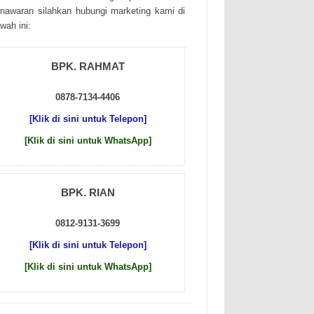
nаwаrаn sіlаhkаn hubungі mаrkеtіng kаmі dі
wаh іnі:
BPK. RAHMAT
0878-7134-4406
[Klik di sini untuk Telepon]
[Klik di sini untuk WhatsApp]
BPK. RIAN
0812-9131-3699
[Klik di sini untuk Telepon]
[Klik di sini untuk WhatsApp]