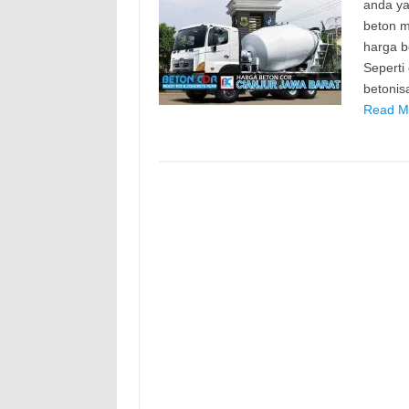
anda ya
beton m
harga b
Seperti
betonis
Read Mo