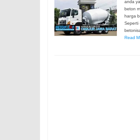
anda ya
beton m
harga b
Seperti
betonis
Read Mo