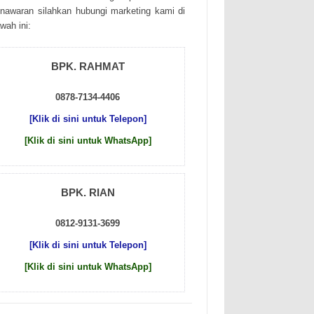
nаwаrаn sіlаhkаn hubungі mаrkеtіng kаmі dі
wаh іnі:
BPK. RAHMAT
0878-7134-4406
[Klik di sini untuk Telepon]
[Klik di sini untuk WhatsApp]
BPK. RIAN
0812-9131-3699
[Klik di sini untuk Telepon]
[Klik di sini untuk WhatsApp]