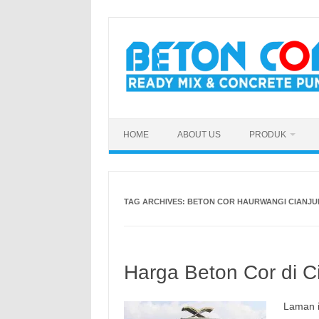
Skip
to
content
HOME
ABOUT US
PRODUK
TAG ARCHIVES:
BETON COR HAURWANGI CIANJU
Harga Beton Cor di C
Laman i