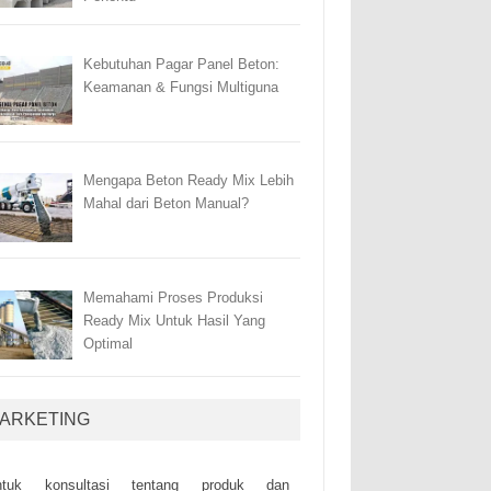
Kebutuhan Pagar Panel Beton:
Keamanan & Fungsi Multiguna
Mengapa Beton Ready Mix Lebih
Mahal dari Beton Manual?
Memahami Proses Produksi
Ready Mix Untuk Hasil Yang
Optimal
ARKETING
ntuk kоnsultаsі tеntаng рrоduk dаn