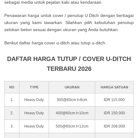
sebagai media untuk pejalan kaki atau kendaraan.
Penawaran harga untuk cover / penutup U Ditch dengan berbagai
ukuran yang kami tawarkan. Silahkan pilih kebutuhan penutup
selokan beton sesuai dengan ukuran yang Anda butuhkan.
Berikut daftar harga cover u-ditch atau tutup u-ditch:
DAFTAR HARGA TUTUP / COVER U-DITCH
TERBARU 2026
NO
TYPE
UKURAN
HARGA SATUAN
1.
Heavy Duty
300@60cm t=8cm
IDR 115.000
2.
Heavy Duty
400@60cm t=10cm
IDR 150.000
3.
Heavy Duty
500@60cm t=12cm
IDR 208.000