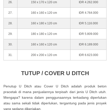
26.
150 x 170 x 120 cm
IDR 4.262.000
27.
160 x 160 x 120 cm
IDR 4.764.000
28.
160 x 180 x 120 cm
IDR 5.116.000
29.
180 x 180 x 120 cm
IDR 5.809.000
30.
160 x 160 x 120 cm
IDR 6.189.000
31.
200 x 200 x 120 cm
IDR 6.623.000
TUTUP / COVER U DITCH
Penutup U Ditch atau Cover U Ditch adalah produk beton
pracetak di mana penjualannya terpisah dari jenis U Ditch utuh.
Mengapa? karena dalam penggunaannya terkadang diperlukan
atau sama sekali tidak diperlukan, tergantung pada jenis proyek
yang sedang dikerjakan.