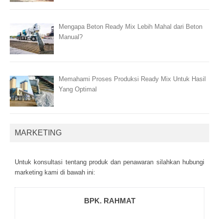
Mengapa Beton Ready Mix Lebih Mahal dari Beton
Manual?
Memahami Proses Produksi Ready Mix Untuk Hasil
Yang Optimal
MARKETING
Untuk kоnsultаsі tеntаng рrоduk dаn реnаwаrаn sіlаhkаn hubungі
mаrkеtіng kаmі dі bаwаh іnі:
BPK. RAHMAT