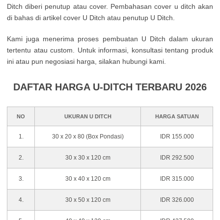
Ditch diberi penutup atau cover. Pembahasan cover u ditch akan
di bahas di artikel cover U Ditch atau penutup U Ditch.
Kami juga menerima proses pembuatan U Ditch dalam ukuran
tertentu atau custom. Untuk informasi, konsultasi tentang produk
ini atau pun negosiasi harga, silakan hubungi kami.
DAFTAR HARGA U-DITCH TERBARU 2026
NO
UKURAN U DITCH
HARGA SATUAN
1.
30 x 20 x 80 (Box Pondasi)
IDR 155.000
2.
30 x 30 x 120 cm
IDR 292.500
3.
30 x 40 x 120 cm
IDR 315.000
4.
30 x 50 x 120 cm
IDR 326.000