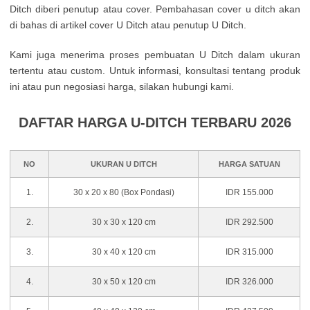
Ditch diberi penutup atau cover. Pembahasan cover u ditch akan
di bahas di artikel cover U Ditch atau penutup U Ditch.
Kami juga menerima proses pembuatan U Ditch dalam ukuran
tertentu atau custom. Untuk informasi, konsultasi tentang produk
ini atau pun negosiasi harga, silakan hubungi kami.
DAFTAR HARGA U-DITCH TERBARU 2026
NO
UKURAN U DITCH
HARGA SATUAN
1.
30 x 20 x 80 (Box Pondasi)
IDR 155.000
2.
30 x 30 x 120 cm
IDR 292.500
3.
30 x 40 x 120 cm
IDR 315.000
4.
30 x 50 x 120 cm
IDR 326.000