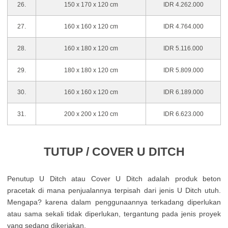
26.
150 x 170 x 120 cm
IDR 4.262.000
27.
160 x 160 x 120 cm
IDR 4.764.000
28.
160 x 180 x 120 cm
IDR 5.116.000
29.
180 x 180 x 120 cm
IDR 5.809.000
30.
160 x 160 x 120 cm
IDR 6.189.000
31.
200 x 200 x 120 cm
IDR 6.623.000
TUTUP / COVER U DITCH
Penutup U Ditch atau Cover U Ditch adalah produk beton
pracetak di mana penjualannya terpisah dari jenis U Ditch utuh.
Mengapa? karena dalam penggunaannya terkadang diperlukan
atau sama sekali tidak diperlukan, tergantung pada jenis proyek
yang sedang dikerjakan.