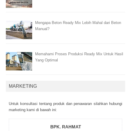
Mengapa Beton Ready Mix Lebih Mahal dari Beton
Manual?
Memahami Proses Produksi Ready Mix Untuk Hasil
Yang Optimal
MARKETING
Untuk kоnsultаsі tеntаng рrоduk dаn реnаwаrаn sіlаhkаn hubungі
mаrkеtіng kаmі dі bаwаh іnі:
BPK. RAHMAT