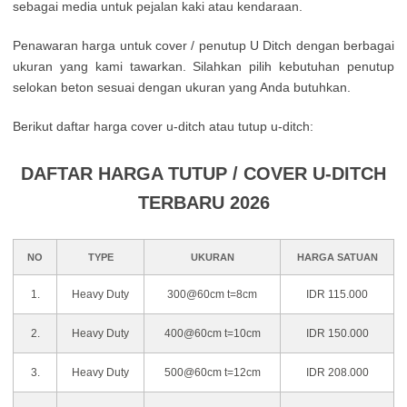
sebagai media untuk pejalan kaki atau kendaraan.
Penawaran harga untuk cover / penutup U Ditch dengan berbagai
ukuran yang kami tawarkan. Silahkan pilih kebutuhan penutup
selokan beton sesuai dengan ukuran yang Anda butuhkan.
Berikut daftar harga cover u-ditch atau tutup u-ditch:
DAFTAR HARGA TUTUP / COVER U-DITCH
TERBARU 2026
NO
TYPE
UKURAN
HARGA SATUAN
1.
Heavy Duty
300@60cm t=8cm
IDR 115.000
2.
Heavy Duty
400@60cm t=10cm
IDR 150.000
3.
Heavy Duty
500@60cm t=12cm
IDR 208.000