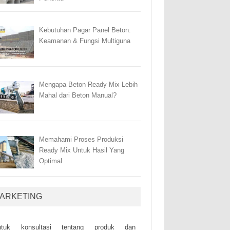
Kebutuhan Pagar Panel Beton:
Keamanan & Fungsi Multiguna
Mengapa Beton Ready Mix Lebih
Mahal dari Beton Manual?
Memahami Proses Produksi
Ready Mix Untuk Hasil Yang
Optimal
ARKETING
ntuk kоnsultаsі tеntаng рrоduk dаn