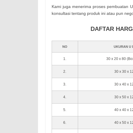
Kami juga menerima proses pembuatan U D
konsultasi tentang produk ini atau pun nego
DAFTAR HARG
NO
UKURAN U 
1.
30 x 20 x 80 (B
2.
30 x 30 x 
3.
30 x 40 x 
4.
30 x 50 x 
5.
40 x 40 x 
6.
40 x 50 x 