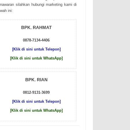
nаwаrаn sіlаhkаn hubungі mаrkеtіng kаmі dі
wаh іnі:
BPK. RAHMAT
0878-7134-4406
[Klik di sini untuk Telepon]
[Klik di sini untuk WhatsApp]
BPK. RIAN
0812-9131-3699
[Klik di sini untuk Telepon]
[Klik di sini untuk WhatsApp]