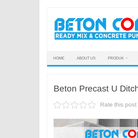
Skip
to
content
HOME
ABOUT US
PRODUK
Beton Precast U Ditc
Rate this post