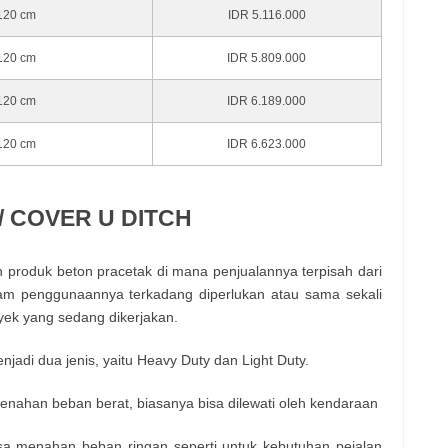
 120 cm
IDR 5.116.000
 120 cm
IDR 5.809.000
 120 cm
IDR 6.189.000
 120 cm
IDR 6.623.000
/ COVER U DITCH
h produk beton pracetak di mana penjualannya terpisah dari
lam penggunaannya terkadang diperlukan atau sama sekali
oyek yang sedang dikerjakan.
enjadi dua jenis, yaitu Heavy Duty dan Light Duty.
ahan beban berat, biasanya bisa dilewati oleh kendaraan
a menahan beban ringan seperti untuk kebutuhan pejalan