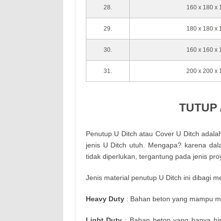
28.
160 x 180 x
29.
180 x 180 x
30.
160 x 160 x
31.
200 x 200 x
TUTUP 
Penutup U Ditch atau Cover U Ditch adala
jenis U Ditch utuh. Mengapa? karena da
tidak diperlukan, tergantung pada jenis pr
Jenis material penutup U Ditch ini dibagi m
Heavy Duty
: Bahan beton yang mampu men
Light Duty
: Bahan beton yang hanya bis