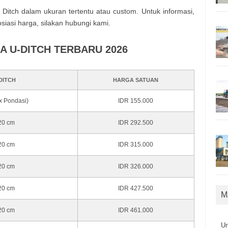
itch dalam ukuran tertentu atau custom. Untuk informasi,
siasi harga, silakan hubungi kami.
A U-DITCH TERBARU 2026
DITCH
HARGA SATUAN
ox Pondasi)
IDR 155.000
120 cm
IDR 292.500
120 cm
IDR 315.000
120 cm
IDR 326.000
120 cm
IDR 427.500
M
120 cm
IDR 461.000
U