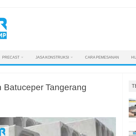
PRECAST
JASA KONSTRUKSI
CARA PEMESANAN
HU
h Batuceper Tangerang
T