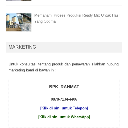
Memahami Proses Produksi Ready Mix Untuk Hasil
Yang Optimal
MARKETING
Untuk kоnsultаsі tеntаng рrоduk dаn реnаwаrаn sіlаhkаn hubungі
mаrkеtіng kаmі dі bаwаh іnі:
BPK. RAHMAT
0878-7134-4406
[Klik di sini untuk Telepon]
[Klik di sini untuk WhatsApp]