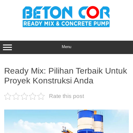
Skip
to
content
Menu
Ready Mix: Pilihan Terbaik Untuk
Proyek Konstruksi Anda
Rate this post