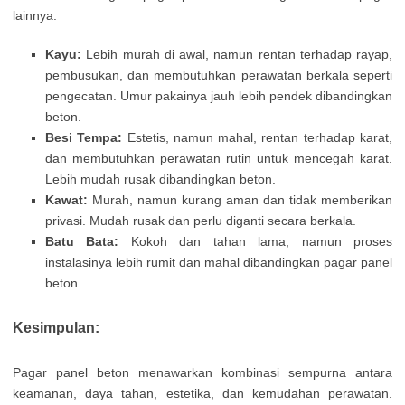
lainnya:
Kayu:
Lebih murah di awal, namun rentan terhadap rayap,
pembusukan, dan membutuhkan perawatan berkala seperti
pengecatan. Umur pakainya jauh lebih pendek dibandingkan
beton.
Besi Tempa:
Estetis, namun mahal, rentan terhadap karat,
dan membutuhkan perawatan rutin untuk mencegah karat.
Lebih mudah rusak dibandingkan beton.
Kawat:
Murah, namun kurang aman dan tidak memberikan
privasi. Mudah rusak dan perlu diganti secara berkala.
Batu Bata:
Kokoh dan tahan lama, namun proses
instalasinya lebih rumit dan mahal dibandingkan pagar panel
beton.
Kesimpulan:
Pagar panel beton menawarkan kombinasi sempurna antara
keamanan, daya tahan, estetika, dan kemudahan perawatan.