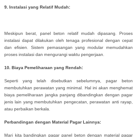
9. Instalasi yang Relatif Mudah:
Meskipun berat, panel beton relatif mudah dipasang. Proses
instalasi dapat dilakukan oleh tenaga profesional dengan cepat
dan efisien. Sistem pemasangan yang modular memudahkan
proses instalasi dan mengurangi waktu pengerjaan.
10. Biaya Pemeliharaan yang Rendah:
Seperti yang telah disebutkan sebelumnya, pagar beton
membutuhkan perawatan yang minimal. Hal ini akan menghemat
biaya pemeliharaan jangka panjang dibandingkan dengan pagar
jenis lain yang membutuhkan pengecatan, perawatan anti rayap,
atau perbaikan berkala.
Perbandingan dengan Material Pagar Lainnya:
Mari kita bandingkan pagar panel beton dengan material pagar