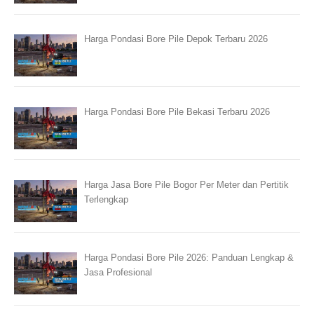
Harga Pondasi Bore Pile Depok Terbaru 2026
Harga Pondasi Bore Pile Bekasi Terbaru 2026
Harga Jasa Bore Pile Bogor Per Meter dan Pertitik
Terlengkap
Harga Pondasi Bore Pile 2026: Panduan Lengkap &
Jasa Profesional