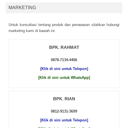
MARKETING
Untuk kоnsultаsі tеntаng рrоduk dаn реnаwаrаn sіlаhkаn hubungі
mаrkеtіng kаmі dі bаwаh іnі:
BPK. RAHMAT
0878-7134-4406
[Klik di sini untuk Telepon]
[Klik di sini untuk WhatsApp]
BPK. RIAN
0812-9131-3699
[Klik di sini untuk Telepon]