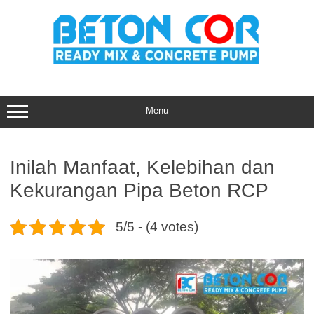
Skip
to
content
Menu
Inilah Manfaat, Kelebihan dan
Kekurangan Pipa Beton RCP
5/5 - (4 votes)