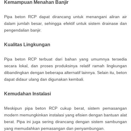
Kemampuan Menahan Banjir
Pipa beton RCP dapat dirancang untuk menangani aliran air
dalam jumlah besar, sehingga efektif untuk sistem drainase dan
pengendalian banjir.
Kualitas Lingkungan
Pipa beton RCP terbuat dari bahan yang umumnya tersedia
secara lokal, dan proses produksinya relatif ramah lingkungan
dibandingkan dengan beberapa alternatif lainnya. Selain itu, beton
dapat didaur ulang dan digunakan kembali.
Kemudahan Instalasi
Meskipun pipa beton RCP cukup berat, sistem pemasangan
modern memungkinkan instalasi yang efisien dengan bantuan alat
berat. Pipa ini juga sering dirancang dengan sistem sambungan
yang memudahkan pemasangan dan penyambungan.