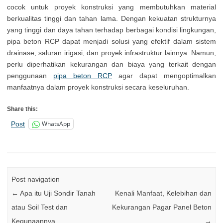
cocok untuk proyek konstruksi yang membutuhkan material
berkualitas tinggi dan tahan lama. Dengan kekuatan strukturnya
yang tinggi dan daya tahan terhadap berbagai kondisi lingkungan,
pipa beton RCP dapat menjadi solusi yang efektif dalam sistem
drainase, saluran irigasi, dan proyek infrastruktur lainnya. Namun,
perlu diperhatikan kekurangan dan biaya yang terkait dengan
penggunaan
pipa beton RCP
agar dapat mengoptimalkan
manfaatnya dalam proyek konstruksi secara keseluruhan.
Share this:
WhatsApp
Post
Post navigation
←
Apa itu Uji Sondir Tanah
Kenali Manfaat, Kelebihan dan
atau Soil Test dan
Kekurangan Pagar Panel Beton
Kegunaannya
→