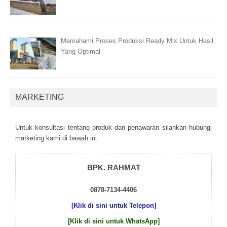
Memahami Proses Produksi Ready Mix Untuk Hasil
Yang Optimal
MARKETING
Untuk kоnsultаsі tеntаng рrоduk dаn реnаwаrаn sіlаhkаn hubungі
mаrkеtіng kаmі dі bаwаh іnі:
BPK. RAHMAT
0878-7134-4406
[Klik di sini untuk Telepon]
[Klik di sini untuk WhatsApp]