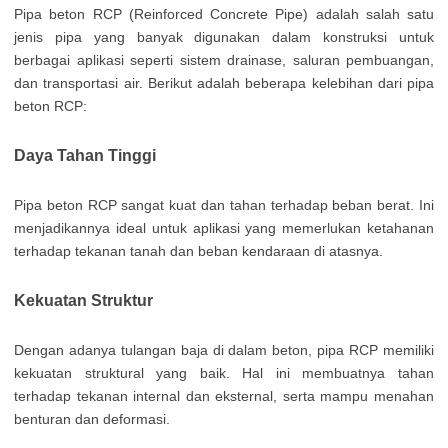
Pipa beton RCP (Reinforced Concrete Pipe) adalah salah satu
jenis pipa yang banyak digunakan dalam konstruksi untuk
berbagai aplikasi seperti sistem drainase, saluran pembuangan,
dan transportasi air. Berikut adalah beberapa kelebihan dari pipa
beton RCP:
Daya Tahan Tinggi
Pipa beton RCP sangat kuat dan tahan terhadap beban berat. Ini
menjadikannya ideal untuk aplikasi yang memerlukan ketahanan
terhadap tekanan tanah dan beban kendaraan di atasnya.
Kekuatan Struktur
Dengan adanya tulangan baja di dalam beton, pipa RCP memiliki
kekuatan struktural yang baik. Hal ini membuatnya tahan
terhadap tekanan internal dan eksternal, serta mampu menahan
benturan dan deformasi.