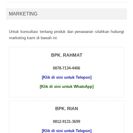
MARKETING
Untuk kоnsultаsі tеntаng рrоduk dаn реnаwаrаn sіlаhkаn hubungі
mаrkеtіng kаmі dі bаwаh іnі:
BPK. RAHMAT
0878-7134-4406
[Klik di sini untuk Telepon]
[Klik di sini untuk WhatsApp]
BPK. RIAN
0812-9131-3699
[Klik di sini untuk Telepon]