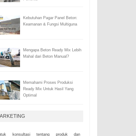
Kebutuhan Pagar Panel Beton:
Keamanan & Fungsi Multiguna
Mengapa Beton Ready Mix Lebih
Mahal dari Beton Manual?
Memahami Proses Produksi
Ready Mix Untuk Hasil Yang
Optimal
ARKETING
ntuk kоnsultаsі tеntаng рrоduk dаn