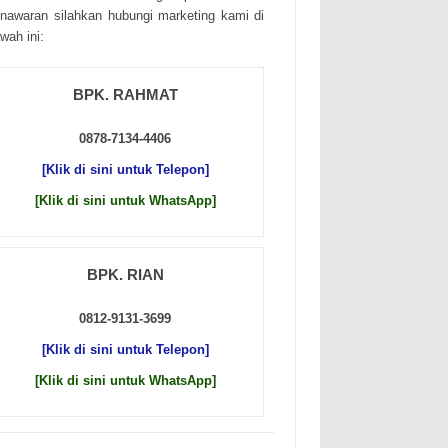
nаwаrаn sіlаhkаn hubungі mаrkеtіng kаmі dі
wаh іnі:
BPK. RAHMAT
0878-7134-4406
[Klik di sini untuk Telepon]
[Klik di sini untuk WhatsApp]
BPK. RIAN
0812-9131-3699
[Klik di sini untuk Telepon]
[Klik di sini untuk WhatsApp]