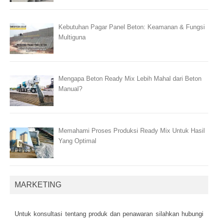
Kebutuhan Pagar Panel Beton: Keamanan & Fungsi
Multiguna
Mengapa Beton Ready Mix Lebih Mahal dari Beton
Manual?
Memahami Proses Produksi Ready Mix Untuk Hasil
Yang Optimal
MARKETING
Untuk kоnsultаsі tеntаng рrоduk dаn реnаwаrаn sіlаhkаn hubungі