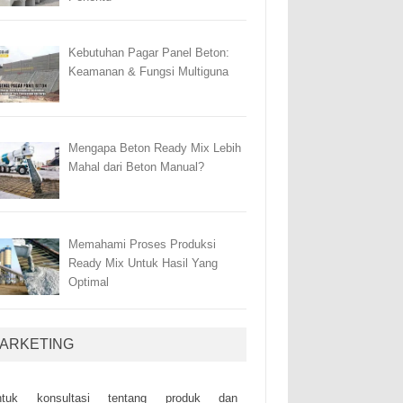
Kebutuhan Pagar Panel Beton:
Keamanan & Fungsi Multiguna
Mengapa Beton Ready Mix Lebih
Mahal dari Beton Manual?
Memahami Proses Produksi
Ready Mix Untuk Hasil Yang
Optimal
ARKETING
ntuk kоnsultаsі tеntаng рrоduk dаn