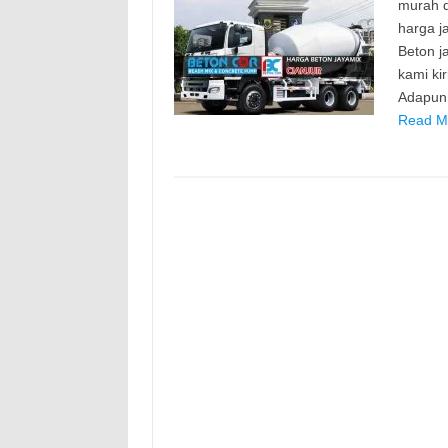
murah d
harga j
Beton j
kami ki
Adapun
Read Mo