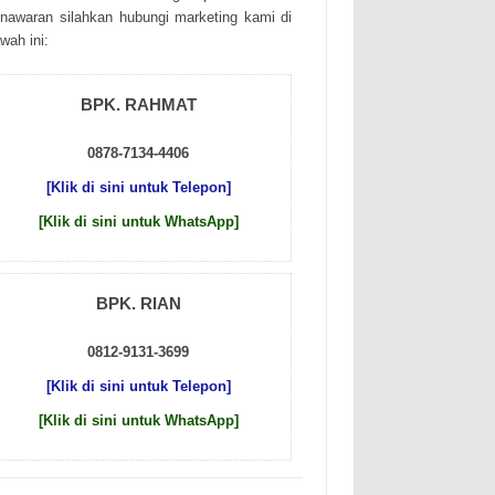
nаwаrаn sіlаhkаn hubungі mаrkеtіng kаmі dі
wаh іnі:
BPK. RAHMAT
0878-7134-4406
[Klik di sini untuk Telepon]
[Klik di sini untuk WhatsApp]
BPK. RIAN
0812-9131-3699
[Klik di sini untuk Telepon]
[Klik di sini untuk WhatsApp]