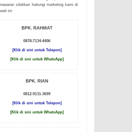
nаwаrаn sіlаhkаn hubungі mаrkеtіng kаmі dі
wаh іnі:
BPK. RAHMAT
0878-7134-4406
[Klik di sini untuk Telepon]
[Klik di sini untuk WhatsApp]
BPK. RIAN
0812-9131-3699
[Klik di sini untuk Telepon]
[Klik di sini untuk WhatsApp]