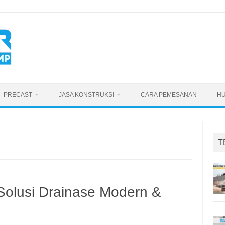
PRECAST
JASA KONSTRUKSI
CARA PEMESANAN
HU
T
 Solusi Drainase Modern &