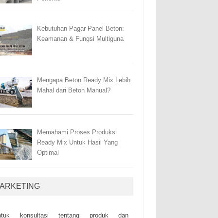
Kebutuhan Pagar Panel Beton:
Keamanan & Fungsi Multiguna
Mengapa Beton Ready Mix Lebih
Mahal dari Beton Manual?
Memahami Proses Produksi
Ready Mix Untuk Hasil Yang
Optimal
ARKETING
ntuk kоnsultаsі tеntаng рrоduk dаn