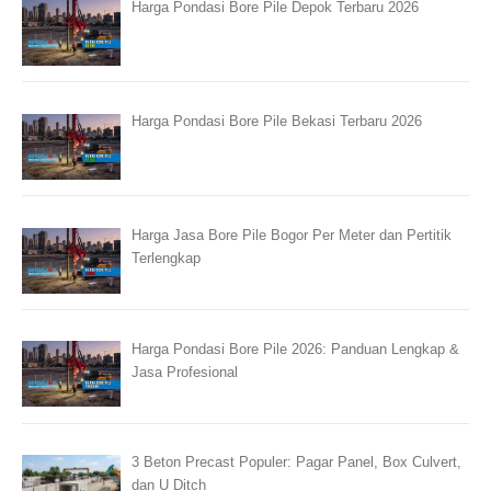
Harga Pondasi Bore Pile Depok Terbaru 2026
Harga Pondasi Bore Pile Bekasi Terbaru 2026
Harga Jasa Bore Pile Bogor Per Meter dan Pertitik
Terlengkap
Harga Pondasi Bore Pile 2026: Panduan Lengkap &
Jasa Profesional
3 Beton Precast Populer: Pagar Panel, Box Culvert,
dan U Ditch