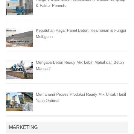
& Faktor Penentu
Kebutuhan Pagar Panel Beton: Keamanan & Fungsi
Multiguna
Mengapa Beton Ready Mix Lebih Mahal dari Beton
Manual?
Memahami Proses Produksi Ready Mix Untuk Hasil
Yang Optimal
MARKETING