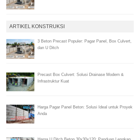
ARTIKEL KONSTRUKSI
3 Beton Precast Populer: Pagar Panel, Box Culvert,
dan U Ditch
Precast Box Culvert: Solusi Drainase Modern &
Infrastruktur Kuat
Harga Pagar Panel Beton: Solusi Ideal untuk Proyek
Anda
Harga U Ditch Beton 30x30x120: Panduan Lengkap