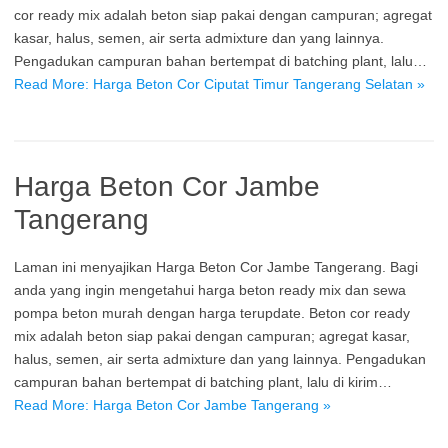
cor ready mix adalah beton siap pakai dengan campuran; agregat
kasar, halus, semen, air serta admixture dan yang lainnya.
Pengadukan campuran bahan bertempat di batching plant, lalu…
Read More: Harga Beton Cor Ciputat Timur Tangerang Selatan »
Harga Beton Cor Jambe
Tangerang
Laman ini menyajikan Harga Beton Cor Jambe Tangerang. Bagi
anda yang ingin mengetahui harga beton ready mix dan sewa
pompa beton murah dengan harga terupdate. Beton cor ready
mix adalah beton siap pakai dengan campuran; agregat kasar,
halus, semen, air serta admixture dan yang lainnya. Pengadukan
campuran bahan bertempat di batching plant, lalu di kirim…
Read More: Harga Beton Cor Jambe Tangerang »