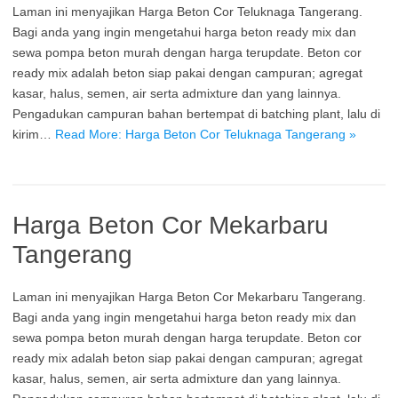
Laman ini menyajikan Harga Beton Cor Teluknaga Tangerang.
Bagi anda yang ingin mengetahui harga beton ready mix dan
sewa pompa beton murah dengan harga terupdate. Beton cor
ready mix adalah beton siap pakai dengan campuran; agregat
kasar, halus, semen, air serta admixture dan yang lainnya.
Pengadukan campuran bahan bertempat di batching plant, lalu di
kirim…
Read More: Harga Beton Cor Teluknaga Tangerang »
Harga Beton Cor Mekarbaru
Tangerang
Laman ini menyajikan Harga Beton Cor Mekarbaru Tangerang.
Bagi anda yang ingin mengetahui harga beton ready mix dan
sewa pompa beton murah dengan harga terupdate. Beton cor
ready mix adalah beton siap pakai dengan campuran; agregat
kasar, halus, semen, air serta admixture dan yang lainnya.