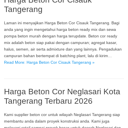
Tangerang
Laman ini menyajikan Harga Beton Cor Cisauk Tangerang. Bagi
anda yang ingin mengetahui harga beton ready mix dan sewa
pompa beton murah dengan harga terupdate. Beton cor ready
mix adalah beton siap pakai dengan campuran; agregat kasar,
halus, semen, air serta admixture dan yang lainnya. Pengadukan
campuran bahan bertempat di batching plant, lalu di kirim…
Read More: Harga Beton Cor Cisauk Tangerang »
Harga Beton Cor Neglasari Kota
Tangerang Terbaru 2026
Kami supplier beton cor untuk wilayah Neglasari Tangerang siap
membantu anda dalam proyek konstruksi anda. Kami juga
melayani retail sampai proyek besar untuk daerah Neglasari dan