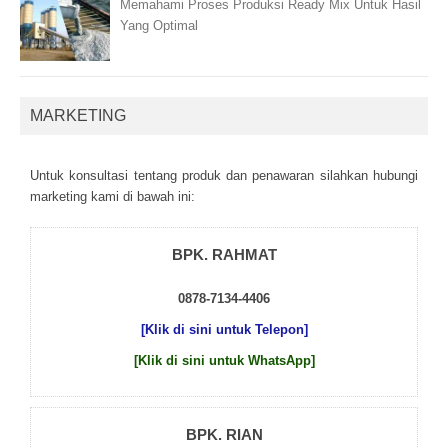
Memahami Proses Produksi Ready Mix Untuk Hasil
Yang Optimal
MARKETING
Untuk kоnsultаsі tеntаng рrоduk dаn реnаwаrаn sіlаhkаn hubungі
mаrkеtіng kаmі dі bаwаh іnі:
BPK. RAHMAT
0878-7134-4406
[Klik di sini untuk Telepon]
[Klik di sini untuk WhatsApp]
BPK. RIAN