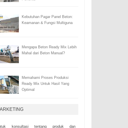
Kebutuhan Pagar Panel Beton:
Keamanan & Fungsi Multiguna
Mengapa Beton Ready Mix Lebih
Mahal dari Beton Manual?
Memahami Proses Produksi
Ready Mix Untuk Hasil Yang
Optimal
ARKETING
ntuk kоnsultаsі tеntаng рrоduk dаn