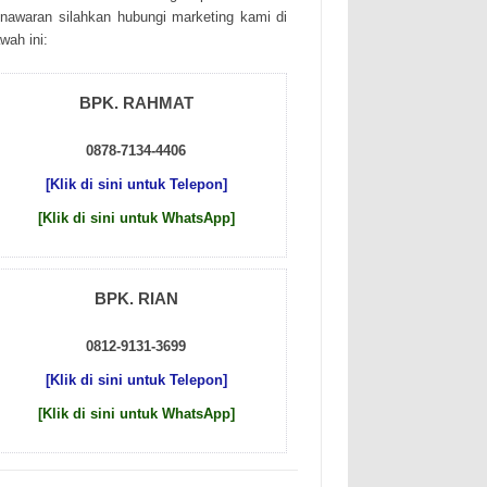
nаwаrаn sіlаhkаn hubungі mаrkеtіng kаmі dі
wаh іnі:
BPK. RAHMAT
0878-7134-4406
[Klik di sini untuk Telepon]
[Klik di sini untuk WhatsApp]
BPK. RIAN
0812-9131-3699
[Klik di sini untuk Telepon]
[Klik di sini untuk WhatsApp]