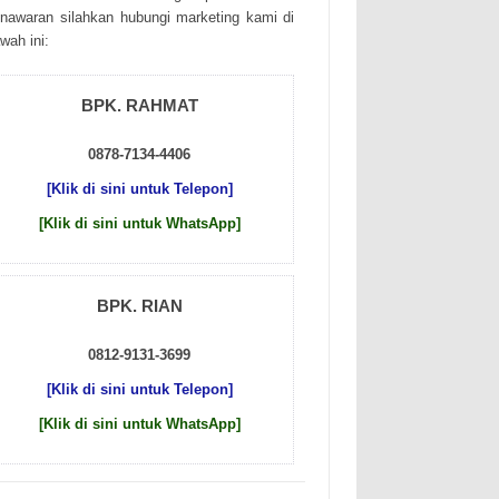
nаwаrаn sіlаhkаn hubungі mаrkеtіng kаmі dі
wаh іnі:
BPK. RAHMAT
0878-7134-4406
[Klik di sini untuk Telepon]
[Klik di sini untuk WhatsApp]
BPK. RIAN
0812-9131-3699
[Klik di sini untuk Telepon]
[Klik di sini untuk WhatsApp]