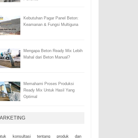
Kebutuhan Pagar Panel Beton:
Keamanan & Fungsi Multiguna
Mengapa Beton Ready Mix Lebih
Mahal dari Beton Manual?
Memahami Proses Produksi
Ready Mix Untuk Hasil Yang
Optimal
ARKETING
ntuk kоnsultаsі tеntаng рrоduk dаn