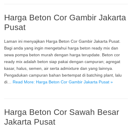
Harga Beton Cor Gambir Jakarta
Pusat
Laman ini menyajikan Harga Beton Cor Gambir Jakarta Pusat.
Bagi anda yang ingin mengetahui harga beton ready mix dan
sewa pompa beton murah dengan harga terupdate. Beton cor
ready mix adalah beton siap pakai dengan campuran; agregat
kasar, halus, semen, air serta admixture dan yang lainnya.
Pengadukan campuran bahan bertempat di batching plant, lalu
di…
Read More: Harga Beton Cor Gambir Jakarta Pusat »
Harga Beton Cor Sawah Besar
Jakarta Pusat