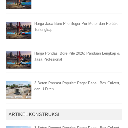
Harga Jasa Bore Pile Bogor Per Meter dan Pertitik
Terlengkap
Harga Pondasi Bore Pile 2026: Panduan Lengkap &
Jasa Profesional
3 Beton Precast Populer: Pagar Panel, Box Culvert,
dan U Ditch
ARTIKEL KONSTRUKSI
3 Beton Precast Populer: Pagar Panel, Box Culvert,