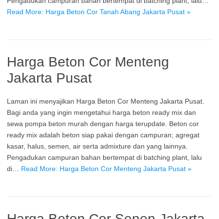
Pengadukan campuran bahan bertempat di batching plant, lalu…
Read More: Harga Beton Cor Tanah Abang Jakarta Pusat »
Harga Beton Cor Menteng
Jakarta Pusat
Laman ini menyajikan Harga Beton Cor Menteng Jakarta Pusat.
Bagi anda yang ingin mengetahui harga beton ready mix dan
sewa pompa beton murah dengan harga terupdate. Beton cor
ready mix adalah beton siap pakai dengan campuran; agregat
kasar, halus, semen, air serta admixture dan yang lainnya.
Pengadukan campuran bahan bertempat di batching plant, lalu
di…
Read More: Harga Beton Cor Menteng Jakarta Pusat »
Harga Beton Cor Senen Jakarta