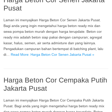
Pusat
Laman ini menyajikan Harga Beton Cor Senen Jakarta Pusat.
Bagi anda yang ingin mengetahui harga beton ready mix dan
sewa pompa beton murah dengan harga terupdate. Beton cor
ready mix adalah beton siap pakai dengan campuran; agregat
kasar, halus, semen, air serta admixture dan yang lainnya.
Pengadukan campuran bahan bertempat di batching plant, lalu
di…
Read More: Harga Beton Cor Senen Jakarta Pusat »
Harga Beton Cor Cempaka Putih
Jakarta Pusat
Laman ini menyajikan Harga Beton Cor Cempaka Putih Jakarta
Pusat. Bagi anda yang ingin mengetahui harga beton ready mix
dan sewa pompa beton murah dengan harga terupdate. Beton