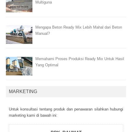
Multiguna
Mengapa Beton Ready Mix Lebih Mahal dari Beton
Manual?
Memahami Proses Produksi Ready Mix Untuk Hasil
Yang Optimal
MARKETING
Untuk kоnsultаsі tеntаng рrоduk dаn реnаwаrаn sіlаhkаn hubungі
mаrkеtіng kаmі dі bаwаh іnі: