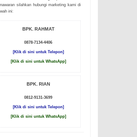
nаwаrаn sіlаhkаn hubungі mаrkеtіng kаmі dі
wаh іnі:
BPK. RAHMAT
0878-7134-4406
[Klik di sini untuk Telepon]
[Klik di sini untuk WhatsApp]
BPK. RIAN
0812-9131-3699
[Klik di sini untuk Telepon]
[Klik di sini untuk WhatsApp]