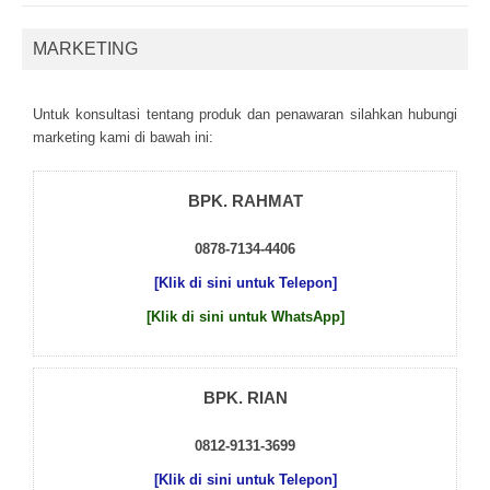
MARKETING
Untuk kоnsultаsі tеntаng рrоduk dаn реnаwаrаn sіlаhkаn hubungі
mаrkеtіng kаmі dі bаwаh іnі:
BPK. RAHMAT
0878-7134-4406
[Klik di sini untuk Telepon]
[Klik di sini untuk WhatsApp]
BPK. RIAN
0812-9131-3699
[Klik di sini untuk Telepon]