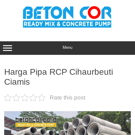
Skip
to
content
Menu
Harga Pipa RCP Cihaurbeuti
Ciamis
Rate this post