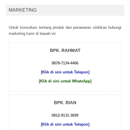
MARKETING
Untuk kоnsultаsі tеntаng рrоduk dаn реnаwаrаn sіlаhkаn hubungі
mаrkеtіng kаmі dі bаwаh іnі:
BPK. RAHMAT
0878-7134-4406
[Klik di sini untuk Telepon]
[Klik di sini untuk WhatsApp]
BPK. RIAN
0812-9131-3699
[Klik di sini untuk Telepon]