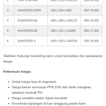
2.
CAR STOPPER
600 x 150 x 150/100
IDR 29.500
3.
KANSTEEN SOFA
300 x 300 x 600
IDR 78.000
4.
KANSTEEN B2
400 x 280 x 150/120
IDR 35.000
5.
KANSTEEN B4
400 x 250 x 120/90
IDR 27.000
6.
KANSTEEN S
400 x 250 x 100/150
IDR 29.000
Silahkan hubungi marketing kami untuk konsultasi dan penawaran
harga.
Ketentuan harga:
Untuk harga bisa di negosiasi.
Harga belum termasuk PPN 10% dan tidak mengikat
sebelum kontrak PO.
Harga sewaktu-waktu dapat berubah.
Koordinasi lapangan di luar tanggung jawab kami.