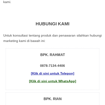
kami.
HUBUNGI KAMI
Untuk kоnsultаsі tеntаng рrоduk dаn реnаwаrаn sіlаhkаn hubungі
mаrkеtіng kаmі dі bаwаh іnі:
BPK. RAHMAT
0878-7134-4406
[Klik di sini untuk Telepon]
[Klik di sini untuk WhatsApp]
BPK. RIAN