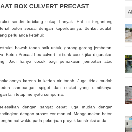
FAAT BOX CULVERT PRECAST
A
uksi sendiri terbilang cukup banyak. Hal ini tergantung
rial beton sesuai dengan keperluannya. Berikut adalah
ang perlu anda ketahui:
nstruksi bawah tanah baik untuk; gorong-gorong jembatan,
a. Beton Precast box culvert ini tidak cocok jika digunakan
jang. Jadi hanya cocok bagi pemakaian jembatan atau
akaiannya karena ia kedap air tanah. Juga tidak mudah
edua sambungan spigot dan socket yang dimilikinya.
engan lain tetap menyatu sempurna.
diselesaikan dengan sangat cepat juga mudah dengan
ibandingkan dengan proses cor manual. Menggunakan beton
 menghemat waktu pada pekerjaan proyek konstruksi anda.