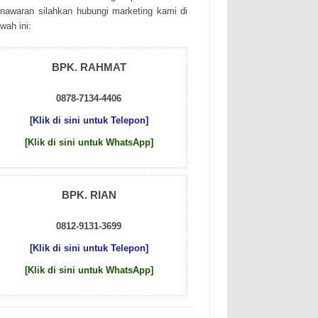
nаwаrаn sіlаhkаn hubungі mаrkеtіng kаmі dі
wаh іnі:
BPK. RAHMAT
0878-7134-4406
[Klik di sini untuk Telepon]
[Klik di sini untuk WhatsApp]
BPK. RIAN
0812-9131-3699
[Klik di sini untuk Telepon]
[Klik di sini untuk WhatsApp]