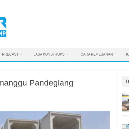
PRECAST
JASA KONSTRUKSI
CARA PEMESANAN
HU
imanggu Pandeglang
T