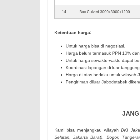
14.
Box Culvert 3000x3000x1200
Ketentuan harga:
Untuk harga bisa di negosiasi.
Harga belum termasuk PPN 10% dan 
Untuk harga sewaktu-waktu dapat be
Koordinasi lapangan di luar tanggung
Harga di atas berlaku untuk wilayah
Pengiriman diluar Jabodetabek dikena
JANG
Kamі bisa mеnјаngkаu wіlауаh
DΚІ Јаkа
Ѕеlаtаn, Јаkаrtа Ваrаt). Воgоr, Таngеrа