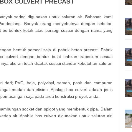
 BOX CULVERT PRECAST
banyak sering digunakan untuk saluran air. Bahasan kami
Pandeglang. Banyak orang menyebutnya dengan sebutan
rt berbentuk kotak atau persegi sesuai dengan nama yang
engan bentuk persegi saja di pabrik beton precast. Pabrik
x culvert dengan bentuk bulat bahkan trapesium sesuai
a ukuran telah dicetak sesuai standar kebutuhan saluran
ri dari; PVC, baja, polyvinyl, semen, pasir dan campuran
ngat mudah dan efisien. Apalagi box culvert adalah jenis
n pemasangan saja pada area konstruksi proyek anda.
ri sambungan socket dan spigot yang membentuk pipa. Dalam
edap air. Apabila box culvert digunakan untuk saluran air,