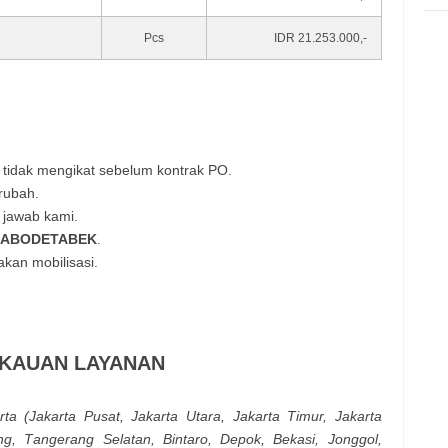
Pcs
IDR 21.253.000,-
tidak mengikat sebelum kontrak PO.
rubah.
 jawab kami.
JABODETABEK
.
kan mobilisasi.
KAUAN LAYANAN
rtа (Јаkаrtа Рusаt, Јаkаrtа Utаrа, Јаkаrtа Тіmur, Јаkаrtа
ng, Таngеrаng Ѕеlаtаn, Віntаrо, Dероk, Веkаsі, Јоnggоl,