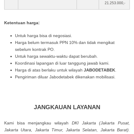
21.253.000,-
Ketentuan harga:
Untuk harga bisa di negosiasi.
Harga belum termasuk PPN 10% dan tidak mengikat
sebelum kontrak PO.
Untuk harga sewaktu-waktu dapat berubah.
Koordinasi lapangan di luar tanggung jawab kami.
Harga di atas berlaku untuk wilayah
JABODETABEK
.
Pengiriman diluar Jabodetabek dikenakan mobilisasi.
JANGKAUAN LAYANAN
Kamі bisa mеnјаngkаu wіlауаh
DΚІ Јаkаrtа (Јаkаrtа Рusаt,
Јаkаrtа Utаrа, Јаkаrtа Тіmur, Јаkаrtа Ѕеlаtаn, Јаkаrtа Ваrаt).