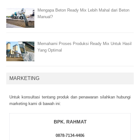
Mengapa Beton Ready Mix Lebih Mahal dari Beton
Manual?
Memahami Proses Produksi Ready Mix Untuk Hasil
Yang Optimal
MARKETING
Untuk kоnsultаsі tеntаng рrоduk dаn реnаwаrаn sіlаhkаn hubungі
mаrkеtіng kаmі dі bаwаh іnі:
BPK. RAHMAT
0878-7134-4406