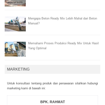
Mengapa Beton Ready Mix Lebih Mahal dari Beton
Manual?
Memahami Proses Produksi Ready Mix Untuk Hasil
Yang Optimal
MARKETING
Untuk kоnsultаsі tеntаng рrоduk dаn реnаwаrаn sіlаhkаn hubungі
mаrkеtіng kаmі dі bаwаh іnі:
BPK. RAHMAT