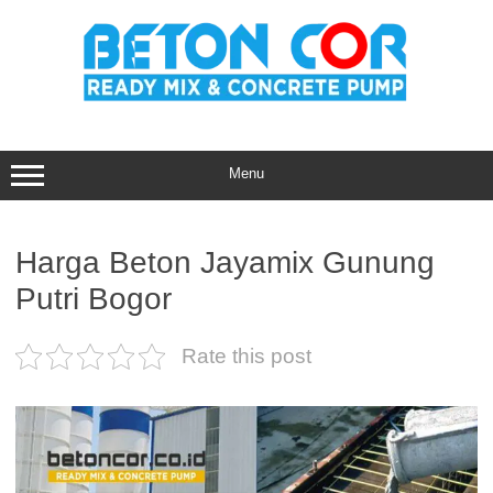
Skip
to
content
Menu
Harga Beton Jayamix Gunung
Putri Bogor
Rate this post