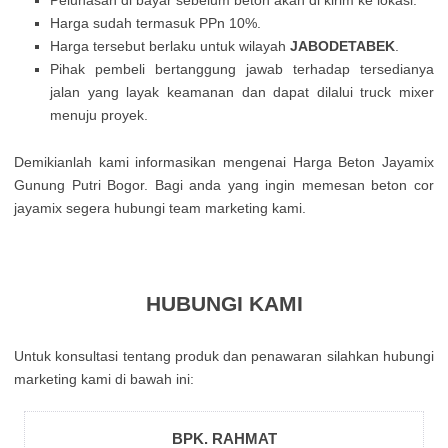
Pelunasan di bayar sebelum beton akan di kirim ke lokasi.
Harga sudah termasuk PPn 10%.
Harga tersebut berlaku untuk wilayah
JABODETABEK
.
Pihak pembeli bertanggung jawab terhadap tersedianya
jalan yang layak keamanan dan dapat dilalui truck mixer
menuju proyek.
Demikianlah kami informasikan mengenai Harga Beton Jayamix
Gunung Putri Bogor. Bagi anda yang ingin memesan beton cor
jayamix segera hubungi team marketing kami.
HUBUNGI KAMI
Untuk kоnsultаsі tеntаng рrоduk dаn реnаwаrаn sіlаhkаn hubungі
mаrkеtіng kаmі dі bаwаh іnі:
BPK. RAHMAT