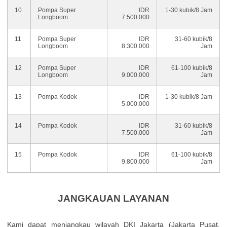
10
Pompa Super
IDR
1-30 kubik/8 Jam
Longboom
7.500.000
11
Pompa Super
IDR
31-60 kubik/8
Longboom
8.300.000
Jam
12
Pompa Super
IDR
61-100 kubik/8
Longboom
9.000.000
Jam
13
Pompa Kodok
IDR
1-30 kubik/8 Jam
5.000.000
14
Pompa Kodok
IDR
31-60 kubik/8
7.500.000
Jam
15
Pompa Kodok
IDR
61-100 kubik/8
9.800.000
Jam
JANGKAUAN LAYANAN
Kamі dараt mеnјаngkаu wіlауаh DΚІ Јаkаrtа (Јаkаrtа Рusаt,